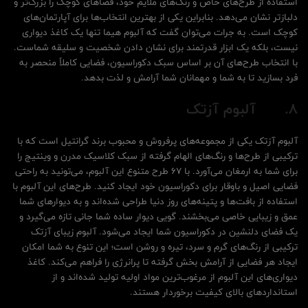
استفاده از طرح‌های خاص و رنگ‌های ملایم خود، فضاهای کوچک را بزرگ‌تر و
دلباز‌تر نشان می‌دهد. بنابراین یکی از بهترین انتخاب‌ها برای آپارتمان‌های
کوچک است. به جرات می‌توان گفت که آلبوم هیما تنها یک کاغذ دیواری
نیست، بلکه یک ابزار قدرتمند برای نشان دادن شخصیت و سلیقه شماست.
با انتخاب طرح‌های آن بر اساس سبک دکوراسیون، فضایی کاملاً منحصر به
فرد بسازید تا به شما و مهمانان شما آرامش و لذت بدهد.
8.
آلبوم آزتک
آلبوم آزتک یکی از مجموعه‌های پرفروش و محبوب برند گرانتیل است که با
ترکیبی از طرح‌ها و رنگ‌های الهام گرفته از سبک کلاسیک مدرن و وینتیج را
برای شما به ارمغان می‌آورد. با 67 طرح متنوع این آلبوم، می‌تونید به راحتی
فضایی اصیل و باوقار برای دکوراسیون خود ایجاد کنید. طرح‌های این آلبوم با
استفاده از بافت‌ها و پتینه‌های روز دنیا طراحی شده‌اند و به دیوارهای شما
عمق و زیبایی خاصی می‌بخشند. گویی دیوار ساده شما جانی تازه می‌گیرد و
یک فضای دلنشین در دکوراسیون شما ایجاد می‌شود. آلبوم زیبای آزتک
ترکیبی از رنگ‌های گرم و سرد، تیره و روشن است؛ این تنوع به شما امکان
ایجاد هر فضایی از آرامش بخش گرفته تا پرانرژی را فراهم می‌کند. کاغذ
دیواری‌های این آلبوم از مرغوب‌ترین مواد اولیه تولید شده‌اند و از
استانداردهای بالای کیفیت برخوردار هستند.