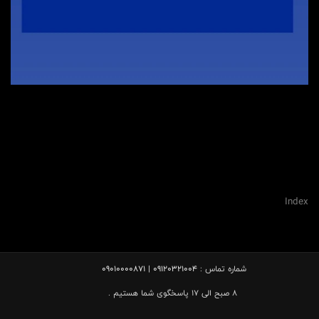
نمایندگی گرانتیل , عاملیت گرانتیل , تلفن گرانتیل , گارانتی گرانتیل , پشتیبانی گرانتیل , وب سایت
گرانتیل , انبار گرانتیل , پخش گرانتیل , آدرس گرانتیل , دفتر گرانتیل , مدیر فروش گرانتیل , تلگرام
گرانتیل , اینستاگرام گرانتیل ,
Index
شماره تماس :
09120321004 | 09010000871
8 صبح الی 17 پاسخگوی شما هستیم .