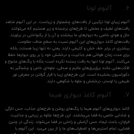
6.
آلبوم لونا
آلبوم زیبای لونا ترکیبی از بافت‌های چشم‌نواز و زیباست. در این آلبوم شاهد
بافت‌های لطیف و مخملی تا طرح‌های برجسته و زبر هستیم که می‌توانند
حال و هوای خاصی به دیوارهای ما ببخشند و آن را از یکنواختی در بیاورند.
بافت‌های کاغذ دیواری‌های این آلبوم نسبت به سطح صاف، مقاومت
بیشتری در برابر خط، خش و کثیفی دارند. یعنی نه تنها زیبا هسنتد، بلکه
برای مدت زمان طولانی هم جذابیت و درخشش خود را بر روی دیوارها حفظ
می‌کنند. آلبوم لونا تنها به بافت بسنده نکرده است؛ بلکه با رنگ‌های متنوع و
افکت‌هایی مانند برق‌برق‌های ملایم و صدفی، جلوه‌ای خاص و چشمگیر به
دکوراسیون بخشیده است. این طرح‌های زیبا با قرار گرفتن در معرض نور
طبیعی یا لوستر، درخشش و جلوه با شکوهی دارند.
7.
آلبوم کاغذ دیواری هیما
کاغذ دیواری‌های آلبوم هیما با رنگ‌های روشن و طرح‌های جذاب، حس تازگی
و شادابی خاصی به فضا می‌بخشند. این طرح‌ها علاوه بر زیبایی و جذابیت
فراوان، باعث ایجاد حس آرامش و راحتی در فضا می‌شوند. زندگی در چنین
فضایی، تمام استرس‌ها و اضطراب‌های ما را از بین می‌برد. این آلبوم با