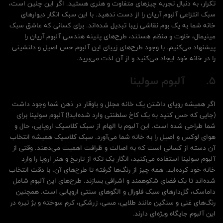
تکرار، به دنبال تجربه چیزهای متفاوت و هنری هستید. اگر این چنین است،
سبک انتزاعی آلبوم آریان را از دست ندهید. با این سبک انگار دیوارهای
خانه شما به یک بوم نقاشی زیبا تبدیل شده‌اند. برای کسانی که عاشق سبک
مینیمال، خلوت و منظم هستند، طرح‌های پتینه هندسی آلبوم آریان را
پیشنهاد می‌کنیم. با وجود طرح‌های زیبای این آلبوم حس اصیل و دلنشینی
را در خانه خود ایجاد می‌کنید و از آن لذت می‌برید.
5.
آلبوم سولینا
اگر همیشه رویای داشتن یک خانه مجلل و باوقار در ذهن شما وجود داشت
(جایی که حس کنید به یک کاخ سلطنتی وارد شده‌اید!) آلبوم سولینا برای
شما طراحی شده است. این آلبوم با الهام از سبک کلاسیک اروپایی، حال و
هوای لوکس و اصیل را به خانه شما می‌آورد. سبک کلاسیک همیشه انتخاب
آن دسته از کسانی است که به اصالت و ظرافت اهمیت می‌دهند. وقتی از
آلبوم سولینا استفاده می‌کنید، انگار یک تکه از تاریخ و هنر اروپا را وارد
خانه خود کرده‌اید. همه چیز از رنگ‌ها گرفته تا طرح‌های آن، با دقت انتخاب
شده‌اند تا یک فضای شکوهمند و اشرافی بسازند. طرح‌های این آلبوم شامل
داماسک، گل‌دار‌های سبک فلورال و الگوهای سنتی اروپایی است. همچنین
رنگ‌های غنی و سنگین مانند طلایی، مسی، زرشکی، کرم سوخته و بژ تیره در
این آلبوم جایگاه ویژه‌ای دارند.