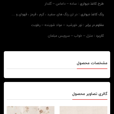
طرح کاغذ دیواری :
ساده – داماس – گلدار
رنگ کاغذ دیواری :
در تن رنگ های سفید ، کرم ، قرمز ، قهوای و …
مقاوم در برابر :
نور خورشید – مواد شوینده – رطوبت
کاربرد :
منزل – خواب – سرویس مبلمان
مشخصات محصول
گالری تصاویر محصول