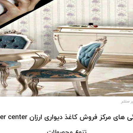
ر سنتر
 های مرکز فروش کاغذ دیواری ارزان paper center
تنوع محصولات