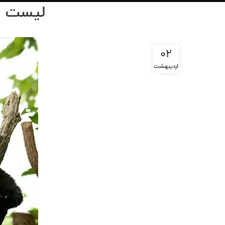
لیست قی
02
اردیبهشت