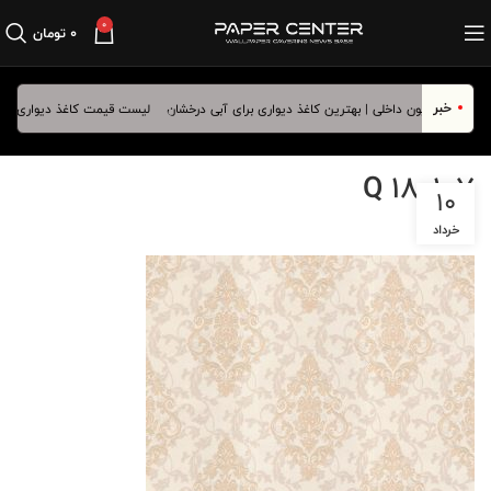
0
۰
تومان
خبر
لیست قیمت کاغذ دیواری فروردین 
Q 180107
10
خرداد