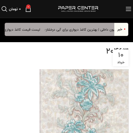
0
۰
تومان
خبر
لیست قیمت کاغذ دیواری فروردین
20463
10
خرداد