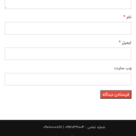
*
نام
*
ایمیل
وب‌ سایت
شماره تماس :
09120321004 | 09010000871