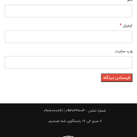
*
ایمیل
وب‌ سایت
شماره تماس :
09120321004 | 09010000871
8 صبح الی 17 پاسخگوی شما هستیم .