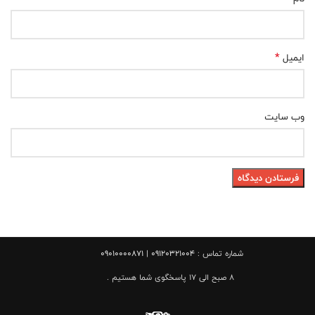
*
ایمیل
وب‌ سایت
شماره تماس :
09120321004 | 09010000871
8 صبح الی 17 پاسخگوی شما هستیم .