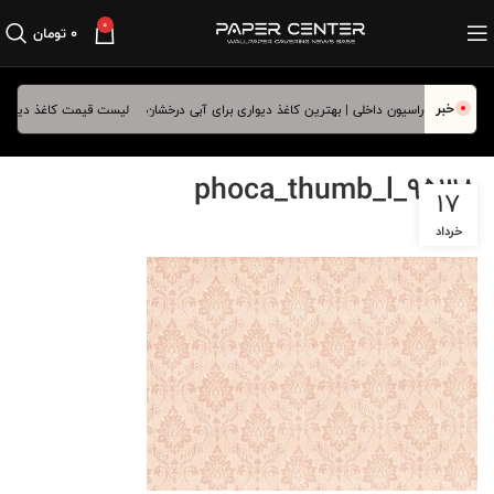
0
۰
تومان
خبر
لیست قیمت کاغذ دیواری فرو
phoca_thumb_l_9538
17
خرداد