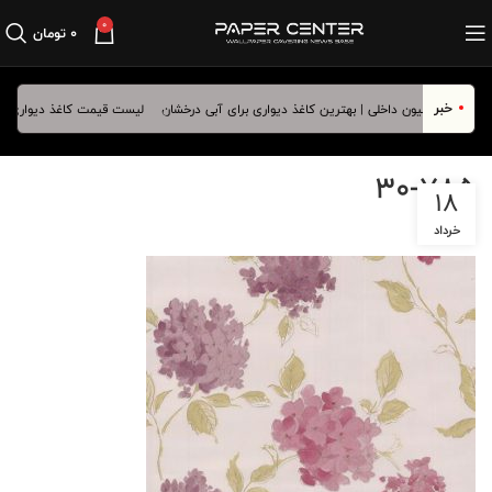
0
۰
تومان
خبر
لیست قیمت کاغذ دیواری فروردی
30-785
18
خرداد