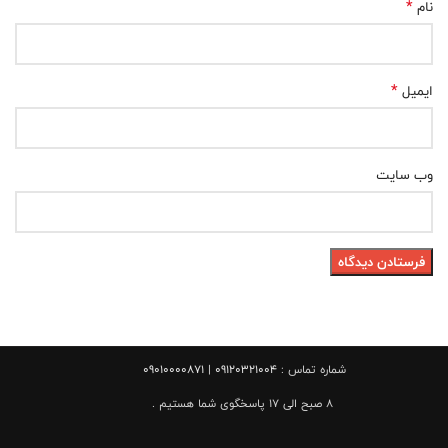
*
نام
*
ایمیل
وب‌ سایت
شماره تماس :
09120321004 | 09010000871
8 صبح الی 17 پاسخگوی شما هستیم .