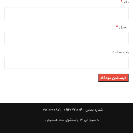
*
نام
*
ایمیل
وب‌ سایت
شماره تماس :
09120321004 | 09010000871
8 صبح الی 17 پاسخگوی شما هستیم .