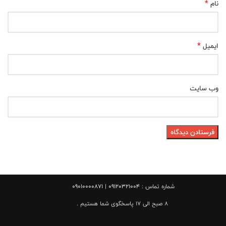
*
نام
*
ایمیل
وب‌ سایت
شماره تماس :
09120321004 | 09010000871
8 صبح الی 17 پاسخگوی شما هستیم .