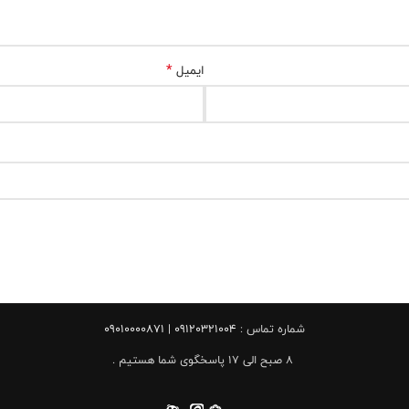
*
ایمیل
شماره تماس :
09120321004 | 09010000871
8 صبح الی 17 پاسخگوی شما هستیم .