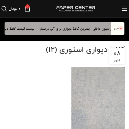
0
۰
تومان
خبر
لیست قیمت کاغذ دیواری فرور
کاغذ دیواری استوری (12)
08
آبان