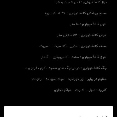
نوع کاغذ دیواری :
قابل شست و شو
سطح پوشش کاغذ دیواری :
5.30 متر مربع
طول کاغذ دیواری :
10 متر
عرض کاغذ دیواری :
53 سانتی متر
سبک کاغذ دیواری :
مدرن – کلاسیک – اسپرت
طرح کاغذ دیواری :
ساده – کامپیوتری – گلدار
رنگ کاغذ دیواری :
در تن رنگ های سفید ، کرم ، قرمز و …
مقاوم در برابر :
نور خورشید – مواد شوینده – رطوبت
کاربرد :
منزل – ادارات – مراکز تجاری