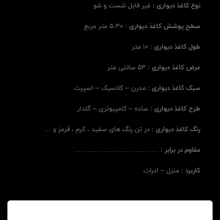
نوع کاغذ دیواری :
غیر قابل شست و شو
سطح پوشش کاغذ دیواری :
5.30 متر مربع
طول کاغذ دیواری :
10 متر
عرض کاغذ دیواری :
53 سانتی متر
سبک کاغذ دیواری :
مدرن – کلاسیک – اسپرت
طرح کاغذ دیواری :
ساده – کامپیوتری – گلدار
رنگ کاغذ دیواری :
در تن رنگ های سفید ، کرم ، قرمز و …
مقاوم در برابر :
……………………………….
کاربرد :
منزل – ادرات