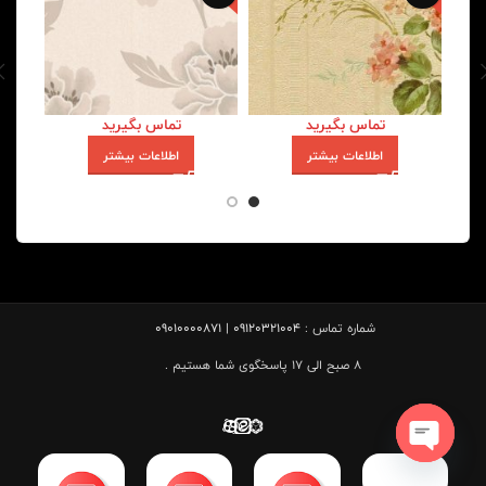
تماس بگیرید
تماس بگیرید
اطلاعات بیشتر
اطلاعات بیشتر
شماره تماس :
09120321004 | 09010000871
8 صبح الی 17 پاسخگوی شما هستیم .
Open chaty