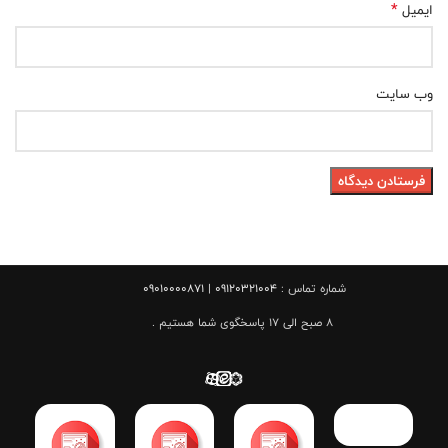
*
ایمیل
وب‌ سایت
شماره تماس :
09120321004 | 09010000871
8 صبح الی 17 پاسخگوی شما هستیم .