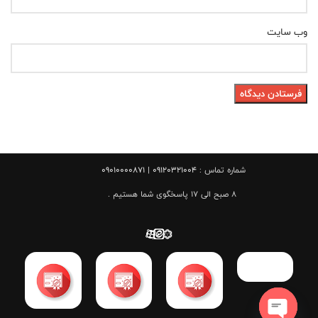
وب‌ سایت
شماره تماس :
09120321004 | 09010000871
8 صبح الی 17 پاسخگوی شما هستیم .