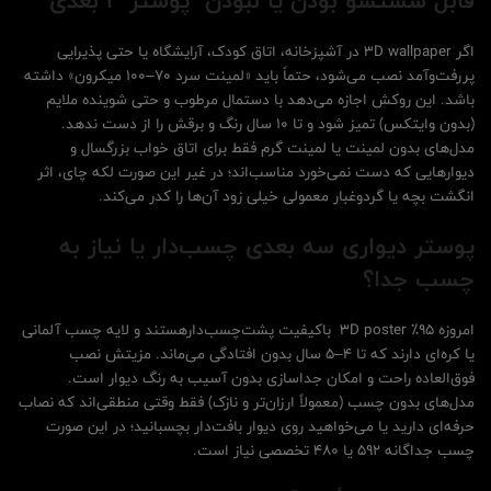
قابل شستشو بودن یا نبودن پوستر 3 بعدی
اگر 3D wallpaper در آشپزخانه، اتاق کودک، آرایشگاه یا حتی پذیرایی
پررفت‌وآمد نصب می‌شود، حتماً باید «لمینت سرد ۷۰–۱۰۰ میکرون» داشته
باشد. این روکش اجازه می‌دهد با دستمال مرطوب و حتی شوینده ملایم
(بدون وایتکس) تمیز شود و تا ۱۰ سال رنگ و برقش را از دست ندهد.
مدل‌های بدون لمینت یا لمینت گرم فقط برای اتاق خواب بزرگسال و
دیوارهایی که دست نمی‌خورد مناسب‌اند؛ در غیر این صورت لکه چای، اثر
انگشت بچه یا گردوغبار معمولی خیلی زود آن‌ها را کدر می‌کند.
پوستر دیواری سه بعدی چسب‌دار یا نیاز به
چسب جدا؟
امروزه ۹۵٪ 3D poster باکیفیت پشت‌چسب‌دارهستند و لایه چسب آلمانی
یا کره‌ای دارند که تا ۴–۵ سال بدون افتادگی می‌ماند. مزیتش نصب
فوق‌العاده راحت و امکان جداسازی بدون آسیب به رنگ دیوار است.
مدل‌های بدون چسب (معمولاً ارزان‌تر و نازک) فقط وقتی منطقی‌اند که نصاب
حرفه‌ای دارید یا می‌خواهید روی دیوار بافت‌دار بچسبانید؛ در این صورت
چسب جداگانه ۵۹۲ یا ۴۸۰ تخصصی نیاز است.