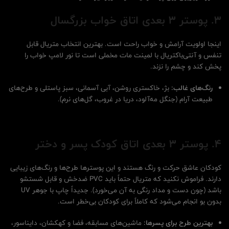
3. پوستر 3 بعدی اتاق خواب بزرگسال
اینجا اولویت آرامش و خواب راحت است. بهترین انتخاب متریال قابل
تنفس و آنتی‌باکتریال با لمینت مات مخملی است تا نور لامپ خواب را
پخش کند و چشم را نزند.
رنگ‌های غالب:
بژ، خاکستری روشن، آبی آسمانی، سبز پاستلی و طرح‌های
طبیعت آرام (جنگل مه‌آلود، دریا در غروب، گل‌های نرم).
4. پوستر 3 بعدی اتاق کودک پسر و دختر
کودکان عاشق حرکت و رنگ هستند و این پوسترها طرح‌ها و رنگ‌های زیبایی
دارند. فراموش نکنید که متریال حتماً باید PVC ضدخش و قابل شستشو
باشد (چون دست و مداد رنگی به آن می‌خورد). جدیداً چاپ با جوهر UV
بدون بو انجام می‌شود که کاملاً برای کودکان بی‌خطر است.
بهترین طرح برای پسرها:
ماشین‌های مسابقه، فضا و کهکشان، دایناسور،