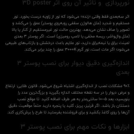
نورپردازی و تأثیر آن روی اثر 3
D poster
اثر سه‌بعدی فقط وقتی «زنده» می‌شود که نور از زاویه درست بخورد. نور
مستقیم و شدید (مثل هالوژن سقفی روبه‌روی پوستر) عمق را می‌کشد و
تصویر را صاف نشان می‌دهد. بهترین حالت نور غیرمستقیم از کنار یا بالا
(مثل وال‌واشر، ریسه مخفی یا لامپ رومیزی) است. اگر پوستر 3 بعدی
لمینت براق یا نیمه‌براق دارید، نور ملایم باعث درخشش و بازتاب‌های طبیعی
می‌شود؛ اگر مات است، نور گرم ۳۰۰۰K عمق را چند برابر می‌کند.
اندازه‌گیری دقیق دیوار برای نصب پوستر 3
بعدی
۹۰٪ مشکلات نصب از اندازه‌گیری اشتباه شروع می‌شود. قانون طلایی: ارتفاع
و عرض دیوار را در سه نقطه مختلف اندازه بگیرید و بزرگ‌ترین عدد را
بنویسید، بعد ۵–۱۰ سانتی‌متر به هر طرف اضافه کنید تا موقع نصب
دستتان باز باشد. اگر قرنیز، پریز، کلید یا پنجره دارید حتماً موقعیت دقیق
آن‌ها را روی کاغذ بکشید و برای فروشنده بفرستید تا طرح را برش‌کاری کند.
ابزارها و نکات مهم برای نصب پوستر 3