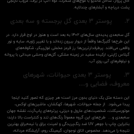
حال پرواز، ساحل مالدیو با موج‌های متحرک، کوه آلپ در برف، غروب نارنجی
پشت دریاچه و آبشارهای چندلایه.
2.
پوستر 3 بعدی گل برجسته و سه بعدی
گل سه‌بعدی پدیده‌ی سال‌های ۱۴۰۲ به بعد است و هنوز در اوج قرار دارد. در
این طرح‌ها گلبرگ‌ها واقعاً از دیوار بیرون زده‌اند و با تغییر زاویه، سایه و نور
واقعی می‌افتد. پرطرفدارترین‌ها: رز قرمز مخملی غول‌پیکر، شکوفه‌های
گیلاس ژاپنی، ارکیده سفید در زمینه مشکی، گل‌های وحشی میدانی با پروانه
و نیلوفرهای آبی روی آب.
3.
پوستر 3 بعدی حیوانات، شهرهای
معروف، فضایی و…
این دسته مثل یک دنیای بدون مرز است؛ هر چیزی که تصور کنید اینجا
پیدا می‌شود. از جمله حیوانات، شهرها، کهکشان، ماشین‌های لوکس،
موتورسیکلت، شخصیت‌های مارول و دیزنی، پرتره‌های پاپ‌آرت، نقشه جهان
سه‌بعدی و… طرح‌های این گروه معمولاً رنگ‌های تند و کنتراست بالا دارند؛
بنابراین چاپ با جوهر UV ضد رنگ‌پریدگی و لمینت براق یا نیمه‌براق بهترین
نتیجه را می‌دهد. مخصوص اتاق نوجوان، گیمینگ روم، آرایشگاه مردانه،