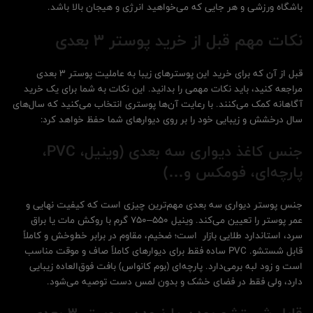
باشگاه ورزشی و هر جایی که می‌خواهید انرژی و هیجان بالا باشد.
نکات مهم قبل از خرید پوستر 3 بعدی
قبل از آن که برای خرید این پوسترهای زیبا به عاملیت پوستر 3 بعدی
مراجعه کنید، باید نکات مهمی را بدانید. این نکات به شما برای یک خرید
آگاهانه کمک می‌کنند. با رعایت آن‌ها پوستری انتخاب می‌کنید که سال‌های
سال درخشش و زیبایی خود را بر روی دیوارهای شما حفظ خواهد کرد:
جنس کاغذ دیواری سه بعدی (وینیل،
PVC
،
پارچه‌ای، فومکس و…)
جنس پوستر دیواری سه بعدی مهم‌ترین چیزی است که کیفیت نهایی و
عمر پوستر را تعیین می‌کند. وینیل ۵۵۰–۷۵۰ گرم با روکش مات یا براق
سرد، استاندارد طلایی بازار است؛ ضخیم، مقاوم در برابر خط‌وخش و کاملاً
قابل شستشو. PVC ساده فقط برای دیوارهای کاملاً صاف و موقت مناسب
است و زود لبه برمی‌دارد. پارچه‌ای (بوم کانواس) بافت فوق‌العاده زیبایی
دارد، ولی فقط در فضای خشک و بدون لمس دست توصیه می‌شود.