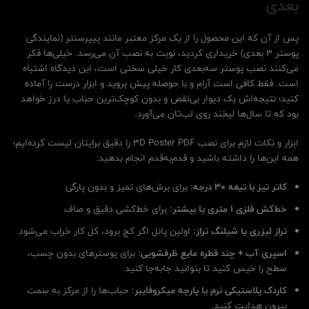
بعدی
پس از آن که این محصول را از یک مرکز معتبر مانند پیپرسنتر (نمایندگی
پوستر 3 بعدی) خریداری کردید، نوبت به نصب آن می‌رسد. خیلی‌ها فکر
می‌کنند نصب پوستر سه‌بعدی کار خیلی سختی است، این دیدگاه اشتباه
است. فقط کافی است آرام و با حوصله پیش بروید و ابزار درست را آماده
کنید؛ نتیجه‌اش یک دیوار بی‌نقص و بدون کوچک‌ترین حباب یا درز خواهد
بود که تا سال‌ها لبخند روی لب‌تان می‌آورد.
ابزار و نکات لازم برای نصب 3D Poster PDF را دقیق برایتان لیست کرده‌ایم؛
همه این‌ها را داشته باشید و قدم‌به‌قدم انجام بدهید:
کاتر تیز با تیغه ۳۰ درجه:
برای برش‌های تمیز و بدون پارگی
خط‌کش فلزی ۱ متری یا بیشتر:
برای خط‌کشی دقیق و صاف
تراز لیزری یا شیلنگ تراز:
اولین پانل اگر کج برود، کل کار خراب می‌شود.
اسپری آب + چند قطره مایع ظرفشویی:
برای پوسترهای بدون چسب،
سطح را خیس کنید تا بتوانید جابه‌جا کنید.
کاردک پلاستیکی نرم یا پارچه میکروفایبر:
حباب‌ها را از مرکز به سمت
بیرون هدایت کنید.