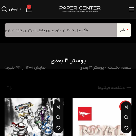
0
۰
تومان
خبر
رنگ سال ۲۰۲۷ در دکوراسیون داخلی | بهترین کاغذ دیواری برای آبی درخشان
پوستر 3 بعدی
صفحه نخست
»
پوستر 3 بعدی
نمایش 1–12 از 74 نتیجه
مشاهده فیلترها
ویژه