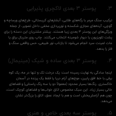
3.
پوستر 3 بعدی لاکچری پذیرایی
ترکیب سنگ مرمر با رگه‌های طلایی، آبشارهای کریستالی، طرح‌های ورساچه و
گوچی، آینه‌های مجازی شکسته و نورپردازی مخفی داخل تصویر، از جمله
ویژگی‌های این پوستر 3 بعدی زیبا هستند. بیشتر مشتریان این دسته را برای
پشت تلویزیون یا دیوار شومینه انتخاب می‌کنند. چاپ روی متریال براق یا
مات لمینت سرد انجام می‌شود تا بازتاب نور طبیعی، حس واقعی سنگ و
فلز را بدهد.
4.
پوستر 3 بعدی ساده و شیک (مینیمال)
اینجا سادگی به نهایت رسیده است: یک درخت تک و تنها در مه، یک کوه
برفی با خط افق پایین، موج‌های آرام دریا یا فقط یک پرنده در آسمان
خاکستری. رنگ‌ها بسیار محدود (معمولاً دو یا سه رنگ پاستلی) و فضاهای
خالی بسیار زیاد. این سبک مخصوص اتاق خواب‌ها و فضاهای کوچک است،
چون هم آرامش‌بخش است و هم با ایجاد عمق، اتاق را بزرگ‌تر نشان
می‌دهد.
5.
پوستر سه بعدی خاص و هنری