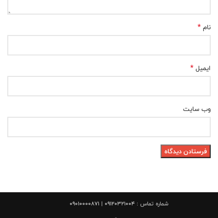
*
نام
*
ایمیل
وب‌ سایت
شماره تماس :
09120321004 | 09010000871