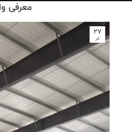
معرفی وا
27
آذر