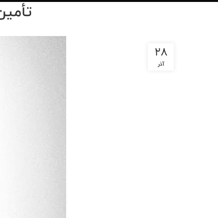
تأمین
28
آذر