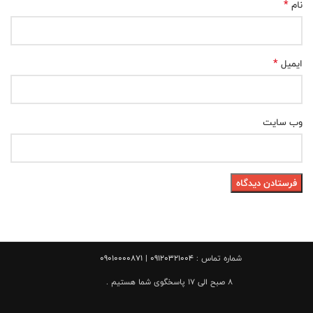
*
نام
*
ایمیل
وب‌ سایت
شماره تماس :
09120321004 | 09010000871
8 صبح الی 17 پاسخگوی شما هستیم .